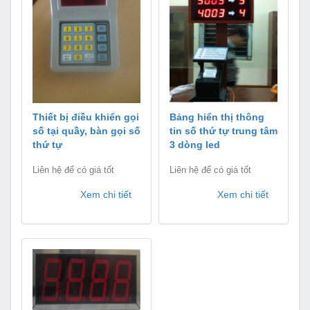
Thiết bị điều khiển gọi
Bảng hiển thị thông
số tại quầy, bàn gọi số
tin số thứ tự trung tâm
thứ tự
3 dòng led
Liên hệ để có giá tốt
Liên hệ để có giá tốt
Xem chi tiết
Xem chi tiết