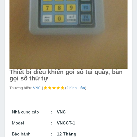
Thiết bị điều khiển gọi số tại quầy, bàn
gọi số thứ tự
Thương hiệu:
VNC
|
(
2 bình luận
)
Nhà cung cấp
VNC
Model
VNCCT-1
Bảo hành
12 Tháng