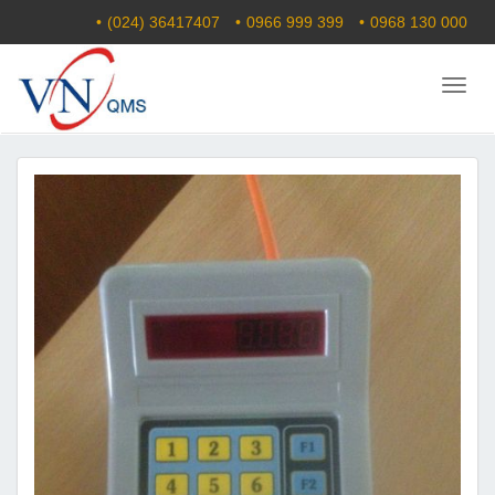
(024) 36417407
0966 999 399
0968 130 000
Menu