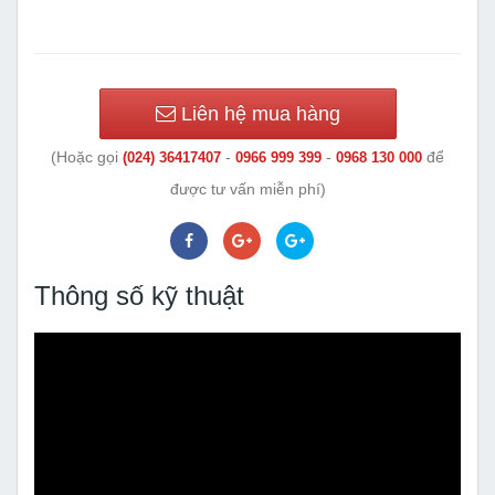
Liên hệ mua hàng
(Hoặc gọi
-
-
để
(024) 36417407
0966 999 399
0968 130 000
được tư vấn miễn phí)
Thông số kỹ thuật