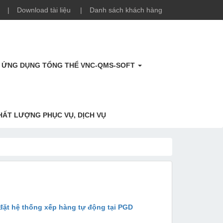
Download tài liệu
Danh sách khách hàng
P ỨNG DỤNG TỔNG THỂ VNC-QMS-SOFT
HẤT LƯỢNG PHỤC VỤ, DỊCH VỤ
đặt hệ thống xếp hàng tự động tại PGD