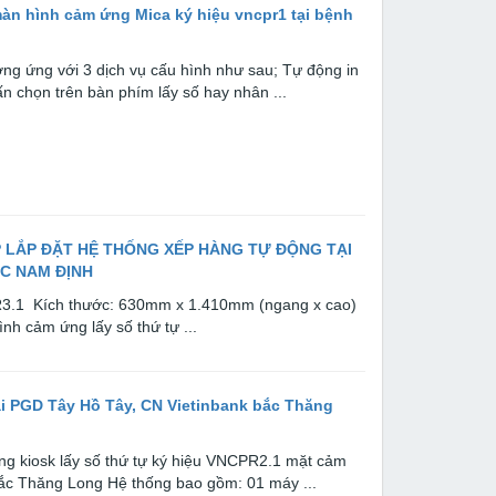
màn hình cảm ứng Mica ký hiệu vncpr1 tại bệnh
ng ứng với 3 dịch vụ cấu hình như sau; Tự động in
n chọn trên bàn phím lấy số hay nhân ...
 LẮP ĐẶT HỆ THỐNG XẾP HÀNG TỰ ĐỘNG TẠI
ẮC NAM ĐỊNH
PR3.1 Kích thước: 630mm x 1.410mm (ngang x cao)
nh cảm ứng lấy số thứ tự ...
ại PGD Tây Hồ Tây, CN Vietinbank bắc Thăng
ng kiosk lấy số thứ tự ký hiệu VNCPR2.1 mặt cảm
bắc Thăng Long Hệ thống bao gồm: 01 máy ...