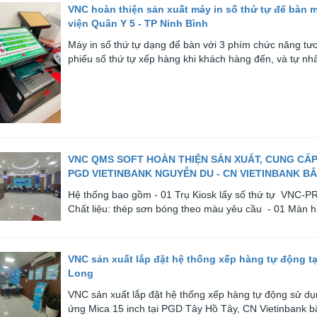
VNC hoàn thiện sản xuất máy in số thứ tự để bàn 
viện Quân Y 5 - TP Ninh Bình
Máy in số thứ tự dạng để bàn với 3 phím chức năng tươ
phiếu số thứ tự xếp hàng khi khách hàng đến, và tự nhấ
VNC QMS SOFT HOÀN THIỆN SẢN XUẤT, CUNG CẤP
PGD VIETINBANK NGUYỄN DU - CN VIETINBANK B
Hệ thống bao gồm - 01 Trụ Kiosk lấy số thứ tự VNC-
Chất liệu: thép sơn bóng theo màu yêu cầu - 01 Màn hì
VNC sản xuất lắp đặt hệ thống xếp hàng tự động t
Long
VNC sản xuất lắp đặt hệ thống xếp hàng tự động sử dụ
ứng Mica 15 inch tại PGD Tây Hồ Tây, CN Vietinbank 