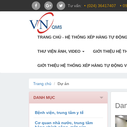
Tư vấn:
(024) 36417407
09
TRANG CHỦ - HỆ THỐNG XẾP HÀNG TỰ ĐỘN
THƯ VIỆN ẢNH, VIDEO
GIỚI THIỆU HỆ 
GIỚI THIỆU HỆ THỐNG XẾP HÀNG TỰ ĐỘNG 
Trang chủ
Dự án
DANH MỤC
Dan
Bệnh viện, trung tâm y tế
Cơ quan nhà nước, trung tâm