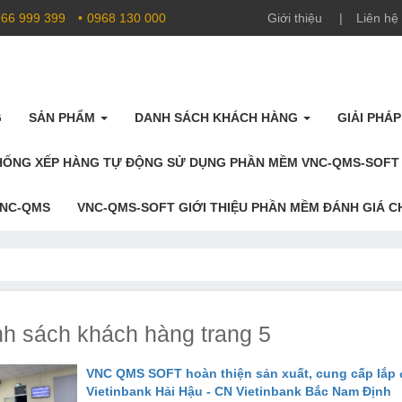
66 999 399
0968 130 000
Giới thiệu
Liên hệ
G
SẢN PHẨM
DANH SÁCH KHÁCH HÀNG
GIẢI PHÁ
THỐNG XẾP HÀNG TỰ ĐỘNG SỬ DỤNG PHẦN MỀM VNC-QMS-SOFT
VNC-QMS
VNC-QMS-SOFT GIỚI THIỆU PHẦN MỀM ĐÁNH GIÁ C
h sách khách hàng trang 5
VNC QMS SOFT hoàn thiện sản xuất, cung cấp lắp 
Vietinbank Hải Hậu - CN Vietinbank Bắc Nam Định